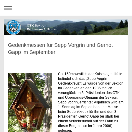
ÖTK Sektion
Eschenau-St.Pölten
Gedenkmessen für Sepp Vorgrin und Gernot
Gapp im September
Ca. 150m westlich der Kaisekogel-Hütte
befindet sich das „Sepp-Vogrin-
Gedenkkreuz“: Es wurde von der Sektion
im Gedenken an den 1986 tödlich
verunglückten 3. Präsidenten des ÖTK
und Übergangs-Obmann der Sektion,
Sepp Vogrin, errichtet. Alljährlich wird am
1. Sonntag im September eine Messe
beim Gedenkkreuz für ihn und den 3.
Präsidenten Gernot Gapp (er starb bei
einem Verkehrsunfall auf der Fahrt zu
dieser Bergmesse im Jahre 2006)
gelesen.